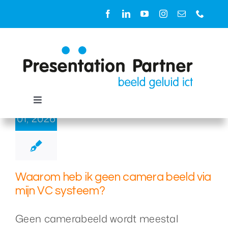
Ga
naar
inhoud
7
Toggle
Navigation
01, 2026
Oplossingen
Ruimtes
Waarom heb ik geen camera beeld via
mijn VC systeem?
Diensten
Geen camerabeeld wordt meestal
Producten