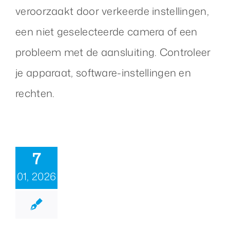
veroorzaakt door verkeerde instellingen,
een niet geselecteerde camera of een
Over ons
probleem met de aansluiting. Controleer
Nieuws
je apparaat, software-instellingen en
rechten.
Neem contact op
7
01, 2026