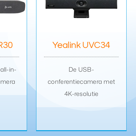
UVC34
 R30
Yealink UVC34
ll-in-
De USB-
amera
conferentiecamera met
4K-resolutie