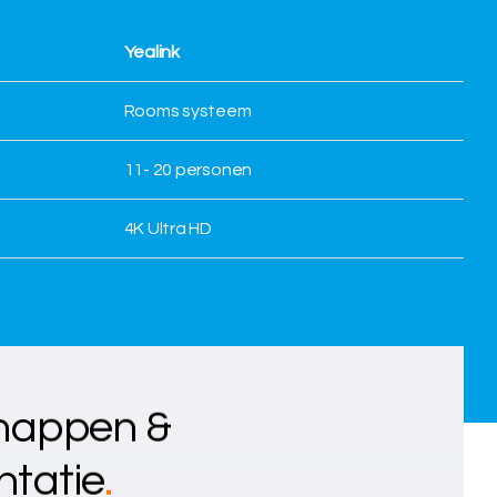
Yealink
Rooms systeem
11- 20 personen
4K Ultra HD
happen &
tatie
.