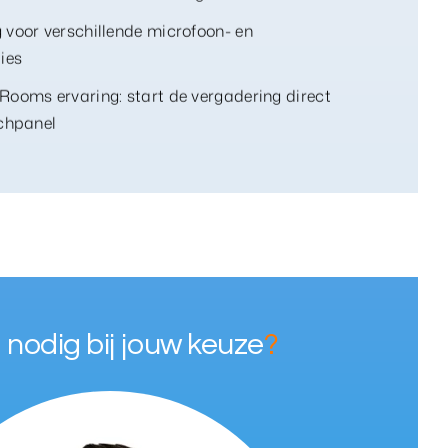
 voor verschillende microfoon- en
ies
Rooms ervaring: start de vergadering direct
uchpanel
 nodig bij jouw keuze
?