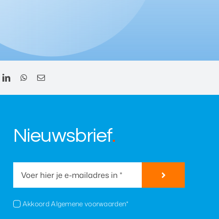
Nieuwsbrief
.
Akkoord Algemene voorwaarden*