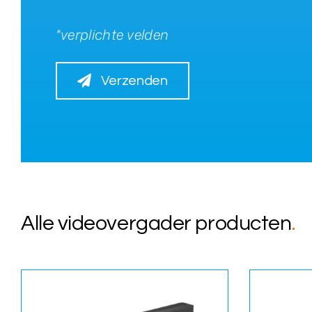
*verplichte velden
Verzenden
Alle videovergader producten
.