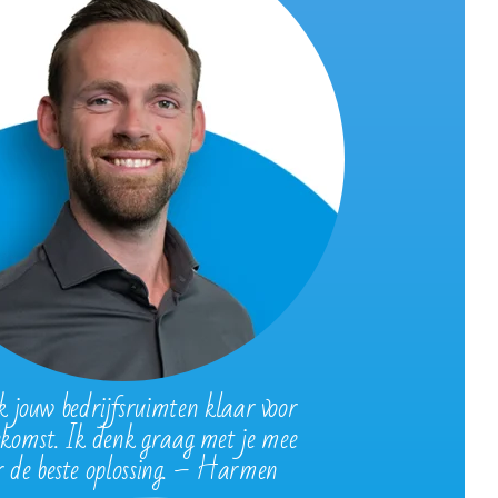
jouw bedrijfsruimten klaar voor
ekomst. Ik denk graag met je mee
r de beste oplossing. – Harmen