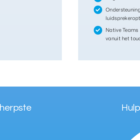
Ondersteuning
luidsprekeropt
Native Teams 
vanuit het to
cherpste
Hulp