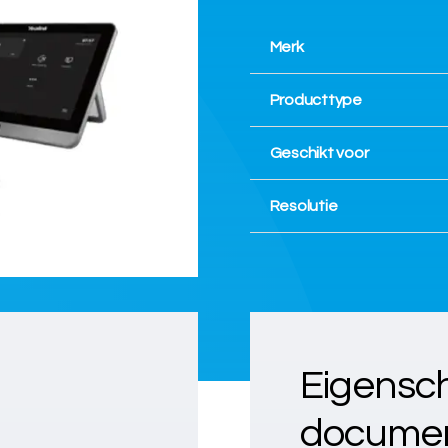
Merk
Producttype
Geschikt voor
Resolutie
Eigensc
documen