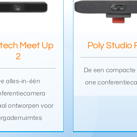
Poly Studio R30
Yealink 
itech Meet Up
Poly Studio
2
De een compacte a
e alles-in-één
one conferentiec
nferentiecamera
aal ontworpen voor
ergaderruimtes