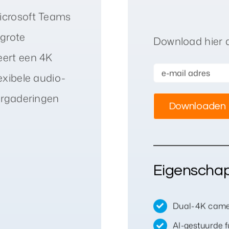
icrosoft Teams
grote
Download hier 
eert een 4K
exibele audio-
ergaderingen
Eigenscha
Dual-4K cam
AI-gestuurde f