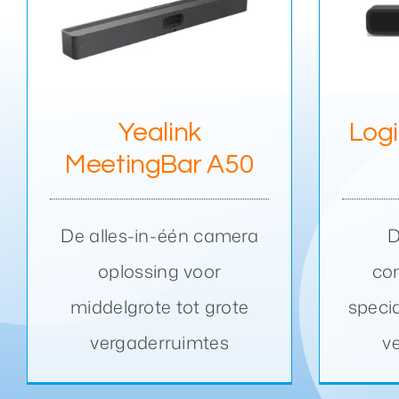
Logitech Meet Up 2
Yealink
Log
MeetingBar A50
De alles-in-één camera
D
oplossing voor
co
middelgrote tot grote
speci
vergaderruimtes
v