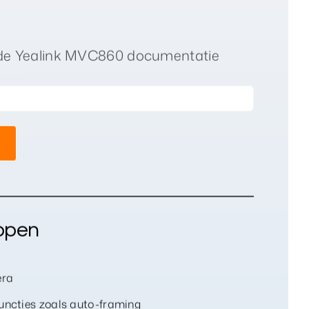
de Yealink MVC860 documentatie
ppen
era
uncties zoals auto-framing