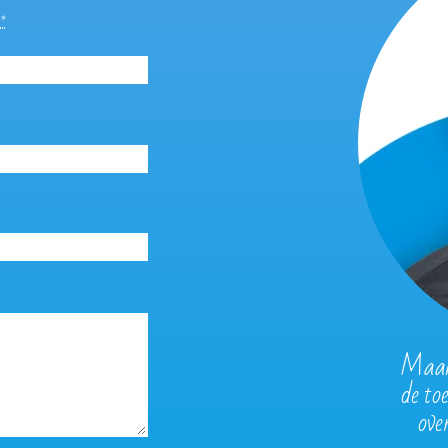
m
*
Maak 
de to
ove