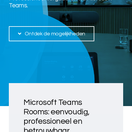
Teams.
Over ons
Ontdek de mogelijkheden
Nieuws
Neem contact op
Microsoft Teams
Rooms: eenvoudig,
professioneel en
betrouwbaar