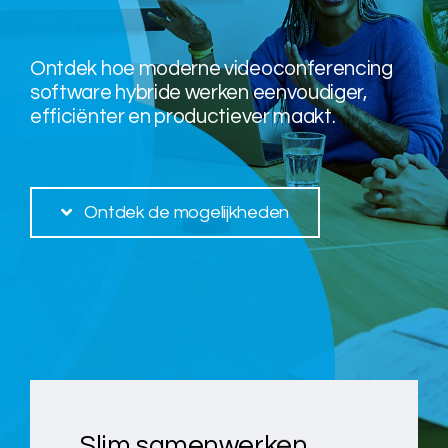
Over ons
Ontdek hoe moderne videoconferencing
software hybride werken eenvoudiger,
efficiënter en productiever maakt.
Nieuws
Neem contact op
Ontdek de mogelijkheden
Slim samenwerken,