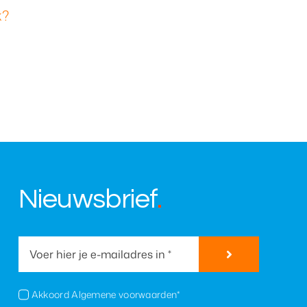
k?
Nieuwsbrief
.
Akkoord Algemene voorwaarden*