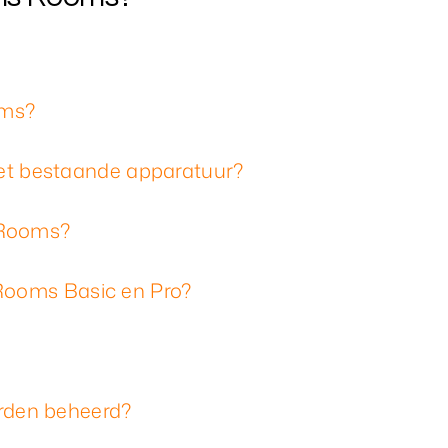
oms?
t bestaande apparatuur?
 Rooms?
 Rooms Basic en Pro?
rden beheerd?