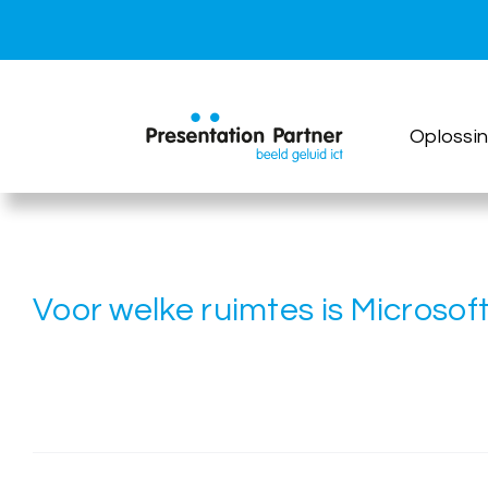
Ga
naar
inhoud
Oplossi
Voor welke ruimtes is Microso