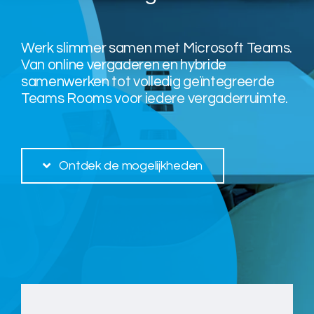
Over ons
Werk slimmer samen met Microsoft Teams.
Van online vergaderen en hybride
samenwerken tot volledig geïntegreerde
Nieuws
Teams Rooms voor iedere vergaderruimte.
Neem contact op
Ontdek de mogelijkheden