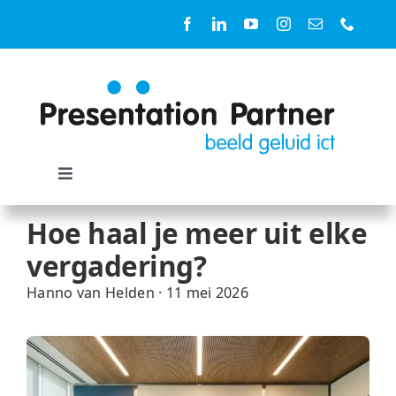
Ga
naar
inhoud
Toggle
Navigation
Oplossingen
Hoe haal je meer uit elke
vergadering?
Ruimtes
Hanno van Helden
·
11 mei 2026
Diensten
Producten