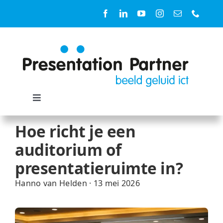
Ga
naar
inhoud
Toggle
Navigation
Oplossingen
Hoe richt je een
auditorium of
Ruimtes
presentatieruimte in?
Hanno van Helden
·
13 mei 2026
Diensten
Producten