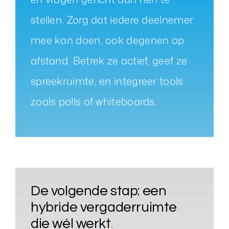
stellen. Zorg dat iedere deelnemer
mee kan doen, ook degenen op
afstand. Betrek ze actief, geef ze
spreekruimte, en integreer tools
zoals polls of whiteboards.
De volgende stap: een
hybride vergaderruimte
die wél werkt
.