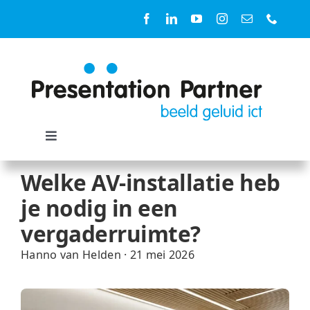
Ga
naar
inhoud
Toggle
Navigation
Oplossingen
Welke AV-installatie heb
je nodig in een
Ruimtes
vergaderruimte?
Hanno van Helden
·
21 mei 2026
Diensten
Producten