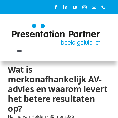
Ga
naar
inhoud
Toggle
Navigation
Oplossingen
Wat is
merkonafhankelijk AV-
Ruimtes
advies en waarom levert
het betere resultaten
Diensten
op?
Hanno van Helden
·
30 mei 2026
Producten