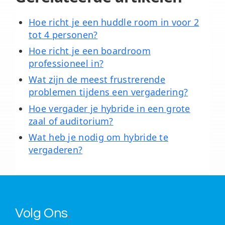
Hoe richt je een huddle room in voor 2
tot 4 personen?
Hoe richt je een boardroom
professioneel in?
Wat zijn de meest frustrerende
problemen tijdens een vergadering?
Hoe vergader je hybride in een grote
zaal of auditorium?
Wat heb je nodig om hybride te
vergaderen?
Volg Ons
.