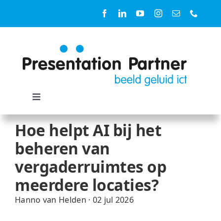
Ga
naar
inhoud
Toggle
Navigation
Oplossingen
Hoe helpt AI bij het
beheren van
Ruimtes
vergaderruimtes op
meerdere locaties?
Diensten
Hanno van Helden
·
02 jul 2026
Producten