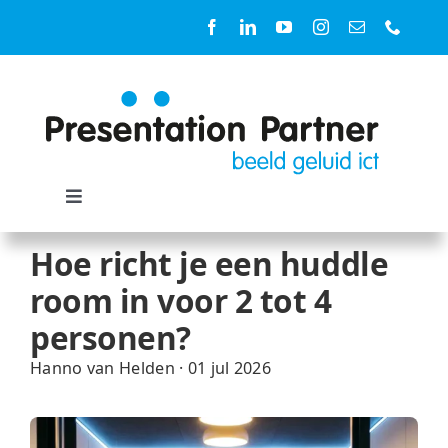
Ga
naar
inhoud
Toggle
Navigation
Oplossingen
Hoe richt je een huddle
room in voor 2 tot 4
Ruimtes
personen?
Hanno van Helden
·
01 jul 2026
Diensten
Producten