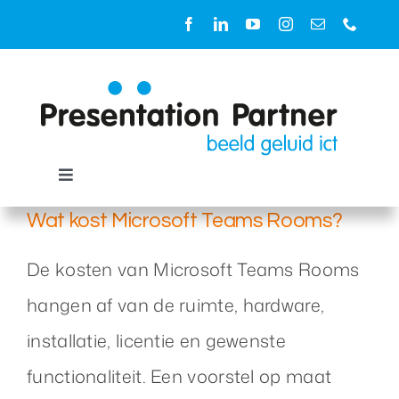
Ga
naar
8
inhoud
07, 2026
Toggle
Navigation
Wat kost Microsoft Teams Rooms?
Oplossingen
De kosten van Microsoft Teams Rooms
Ruimtes
hangen af van de ruimte, hardware,
installatie, licentie en gewenste
Diensten
functionaliteit. Een voorstel op maat
Producten