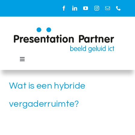
Ga
naar
inhoud
Toggle
Navigation
Oplossingen
Wat is een hybride
Ruimtes
vergaderruimte?
Diensten
Producten