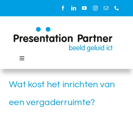
Ga
naar
inhoud
Toggle
Navigation
Oplossingen
Wat kost het inrichten van
Ruimtes
een vergaderruimte?
Diensten
Producten