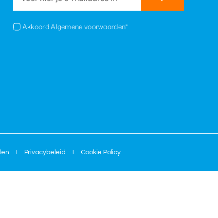
Akkoord Algemene voorwaarden*
den
I
Privacybeleid
I
Cookie Policy