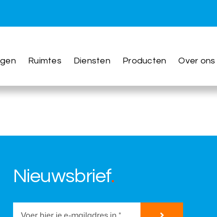
roeders werd het podium voor kenn
ngen
Ruimtes
Diensten
Producten
Over ons
xclusief innovation event op de iconische zeilk
Nieuwsbrief
.