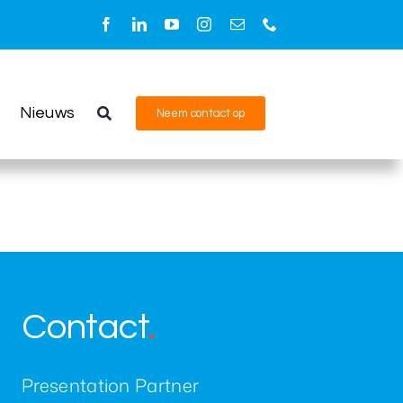
is, connectie en vooruitgang
Nieuws
Neem contact op
lipper De Twee Gebroeders.
Contact
.
Presentation Partner