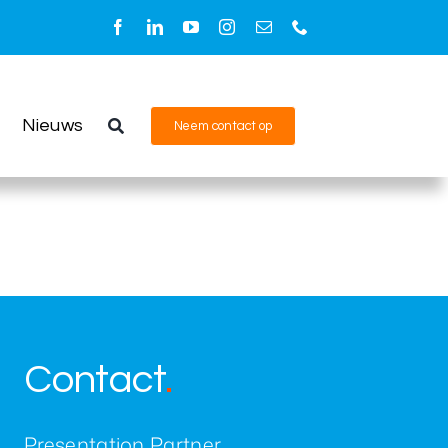
Nieuws
Neem contact op
t directe gevolgen heeft voor Evoko Home &
Contact
.
Presentation Partner