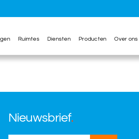
Evoko-gebruikers – Actie vereist!
ngen
Ruimtes
Diensten
Producten
Over ons
sentiële wijziging door in Exchange Online, wa
Nieuwsbrief
.