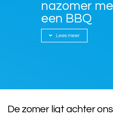
nazomer me
een BBQ
Lees meer
De zomer ligt achter ons