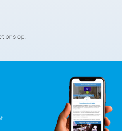
t ons op.
r
f.