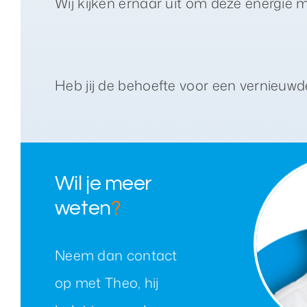
Wij kijken ernaar uit om deze energie 
Heb jij de behoefte voor een vernieuw
Wil je meer
weten
?
Neem dan contact
op met Theo, hij