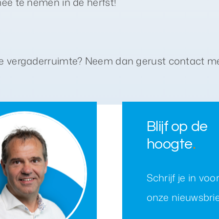
mee te nemen in de herfst!
de vergaderruimte? Neem dan gerust contact me
Blijf op de
hoogte
.
Schrijf je in voo
onze nieuwsbrie