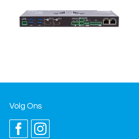
Over ons
Nieuws
Neem contact op
Volg Ons
.