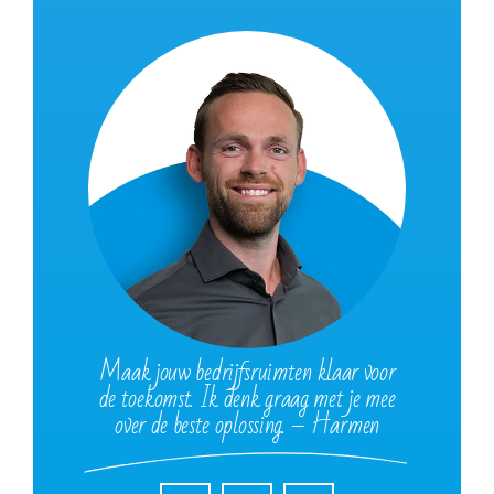
Maak jouw bedrijfsruimten klaar voor
de toekomst. Ik denk graag met je mee
over de beste oplossing. – Harmen