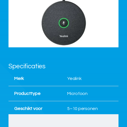
Over ons
Nieuws
Neem contact op
Specificaties
Merk
Yealink
Producttype
Microfoon
Geschikt voor
5–10 personen