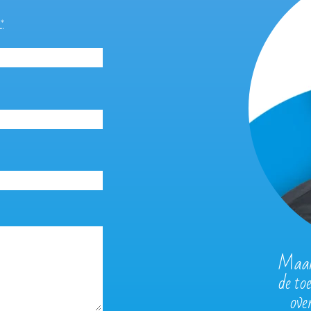
m
*
Maak 
de to
ove