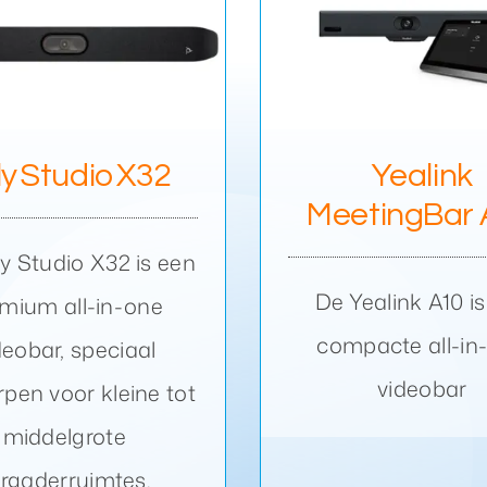
ealink MeetingBar
Poly studi
A10
ly Studio X32
Yealink
MeetingBar
y Studio X32 is een
De Yealink A10 i
mium all-in-one
compacte all-in
deobar, speciaal
videobar
pen voor kleine tot
middelgrote
rgaderruimtes.