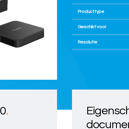
Producttype
Geschikt voor
Resolutie
40
.
Eigensc
documen