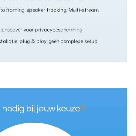
uto framing, speaker tracking, Multi-stream
lenscover voor privacybescherming
tallatie: plug & play, geen complexe setup
 nodig bij jouw keuze
?