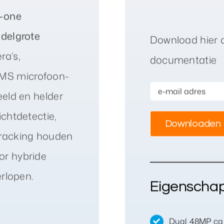
n-one
ddelgrote
Download hier 
ra’s,
documentatie
EMS microfoon-
eeld en helder
ichtdetectie,
tracking houden
or hybride
erlopen.
Eigenscha
Dual 48MP cam