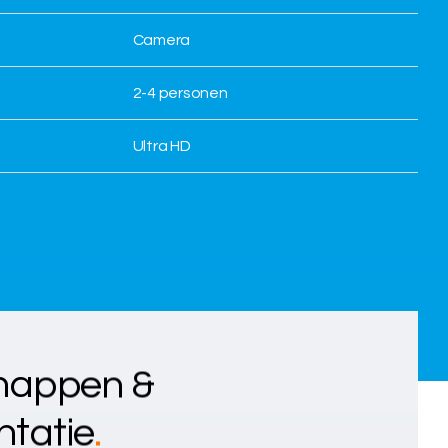
Camera
2-4 personen
Ultra HD
happen &
tatie
.