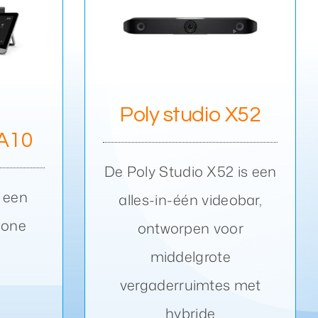
o X52
Poly studio X52
 A10
De Poly Studio X52 is een
s een
alles-in-één videobar,
-one
ontworpen voor
middelgrote
vergaderruimtes met
hybride