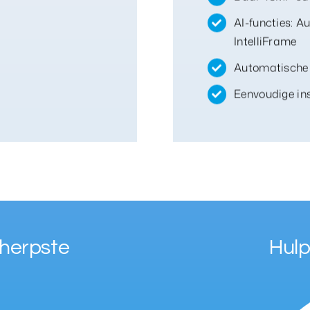
AI-functies: A
IntelliFrame
Automatische 
Eenvoudige ins
cherpste
Hulp