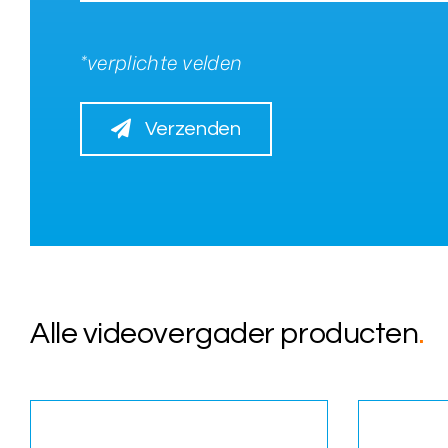
*verplichte velden
Verzenden
Alle videovergader producten
.