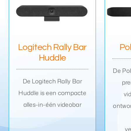
Y
Poly Studio X32
Logitech Rally Bar
Po
Huddle
De Pol
De Logitech Rally Bar
pre
Huddle is een compacte
vi
alles-in-één videobar
ontwor
ve