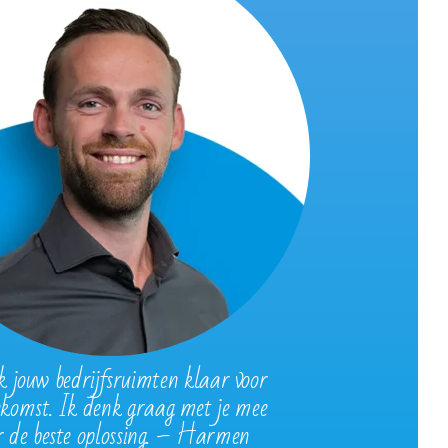
jouw bedrijfsruimten klaar voor
ekomst. Ik denk graag met je mee
r de beste oplossing. – Harmen