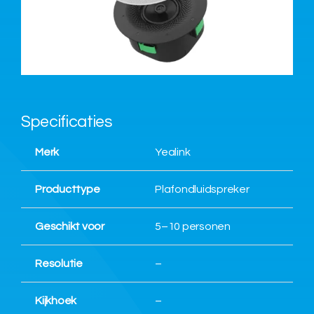
Over ons
Nieuws
Specificaties
Neem contact op
Merk
Yealink
Producttype
Plafondluidspreker
Geschikt voor
5–10 personen
Resolutie
–
Kijkhoek
–