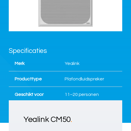
Over ons
Nieuws
Specificaties
Neem contact op
Merk
Yealink
Producttype
Plafondluidspreker
Geschikt voor
11–20 personen
Yealink CM50
.