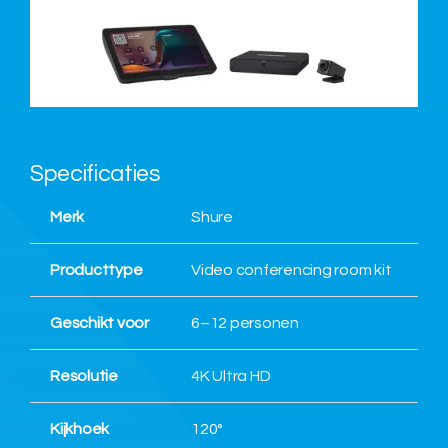
Over ons
Nieuws
Specificaties
Neem contact op
Merk
Shure
Producttype
Video conferencing room kit
Geschikt voor
6–12 personen
Resolutie
4K Ultra HD
Kijkhoek
120°