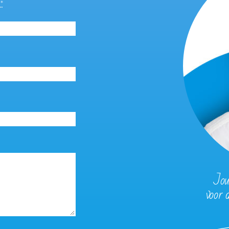
m
*
Jou
voor 