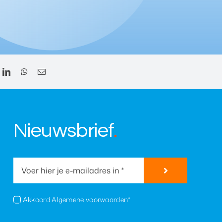
Nieuwsbrief
.
Akkoord Algemene voorwaarden*