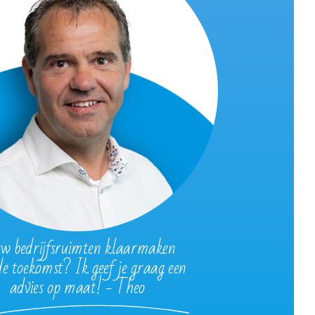
w bedrijfsruimten klaarmaken
de toekomst? Ik geef je graag een
advies op maat! - Theo