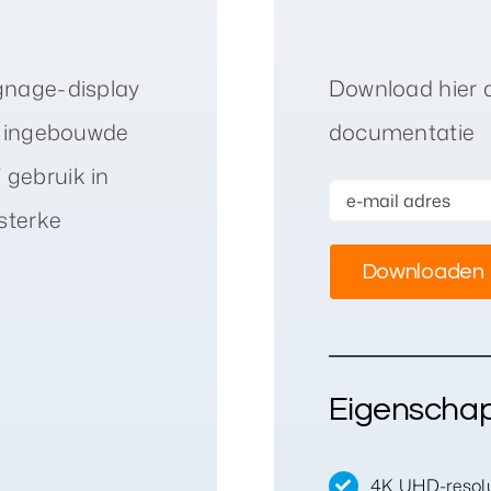
gnage-display
Download hier 
n ingebouwde
documentatie
gebruik in
sterke
Eigenscha
4K UHD-resolu