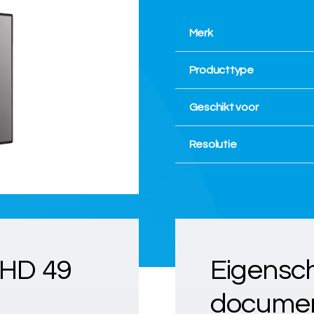
Merk
Producttype
Geschikt voor
Resolutie
 HD 49
Eigensc
documen