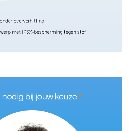
onder oververhitting
erp met IP5X-bescherming tegen stof
 nodig bij jouw keuze
?