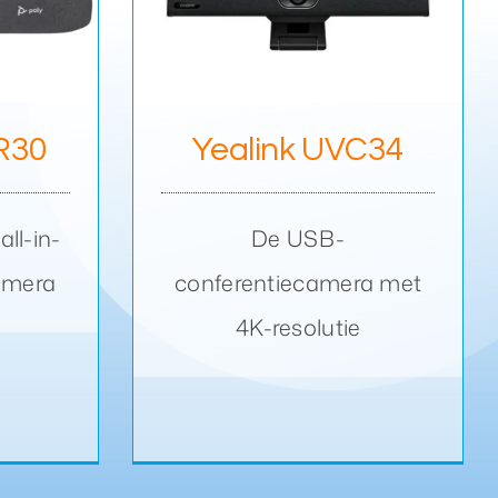
UVC34
 R30
Yealink UVC34
ll-in-
De USB-
amera
conferentiecamera met
4K-resolutie