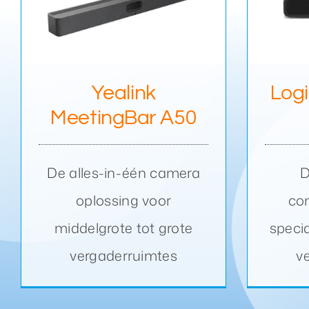
Logitech Meet Up 2
Yealink
Log
MeetingBar A50
De alles-in-één camera
D
oplossing voor
co
middelgrote tot grote
speci
vergaderruimtes
v