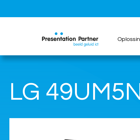
Ga
naar
inhoud
Oplossi
LG 49UM5N 