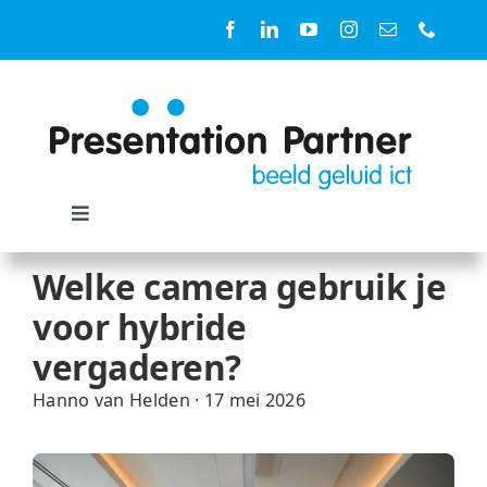
Ga
naar
inhoud
Toggle
Navigation
Oplossingen
Welke camera gebruik je
voor hybride
Ruimtes
vergaderen?
Hanno van Helden
·
17 mei 2026
Diensten
Producten