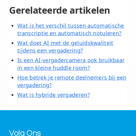
Gerelateerde artikelen
Wat is het verschil tussen automatische
transcriptie en automatisch notuleren?
Wat doet AI met de geluidskwaliteit
tijdens een vergadering?
Is een AI-vergadercamera ook bruikbaar
in een kleine huddle room?
Hoe betrek je remote deelnemers bij een
vergadering?
Wat is hybride vergaderen?
Volg Ons
.