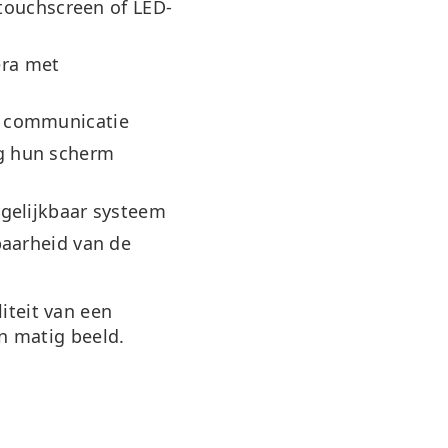
 touchscreen of LED-
era met
e communicatie
g hun scherm
gelijkbaar systeem
baarheid van de
iteit van een
an matig beeld.