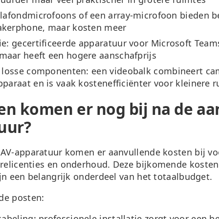
lafondmicrofoons of een array-microfoon bieden b
akerphone, maar kosten meer
ie:
gecertificeerde apparatuur voor Microsoft Team
maar heeft een hogere aanschafprijs
s losse componenten:
een videobalk combineert ca
pparaat en is vaak kostenefficiënter voor kleinere 
en komen er nog bij na de aa
uur?
 AV-apparatuur komen er aanvullende kosten bij v
arelicenties en onderhoud
. Deze bijkomende koste
jn een belangrijk onderdeel van het totaalbudget.
de posten:
kabeling:
professionele installatie zorgt voor een 