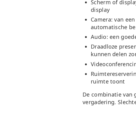
Scherm of displa
display
Camera:
van een
automatische be
Audio:
een goede
Draadloze presen
kunnen delen zo
Videoconferencin
Ruimtereserveri
ruimte toont
De combinatie van g
vergadering. Slecht