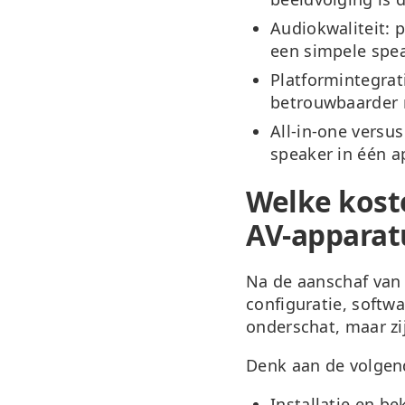
Audiokwaliteit:
p
een simpele spe
Platformintegrat
betrouwbaarder 
All-in-one versu
speaker in één a
Welke kost
AV-apparat
Na de aanschaf van
configuratie, softw
onderschat, maar zi
Denk aan de volgen
Installatie en be