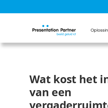
Ga
naar
inhoud
Oplossi
Wat kost het i
van een
vergaderruimt