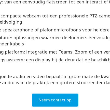
y:
van een eenvoudig flatscreen tot een interactief
 compacte webcam tot een professionele PTZ-cam
eldvolging
 speakerphone of plafondmicrofoons voor helder
tatie:
oplossingen waarmee deelnemers eenvoudi
nder kabels
g platform:
integratie met Teams, Zoom of een ver
ngssysteem:
een display bij de deur dat de beschik
oede audio en video bepaalt in grote mate de kwal
e audio is in de praktijk een grotere stoorzender d
Neem contact op