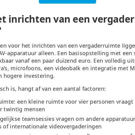
et inrichten van een vergade
?
en voor het inrichten van een vergaderruimte ligg
AV-apparatuur alleen. Een basisopstelling met ee
ikbaar vanaf een paar duizend euro. Een volledig u
a’s, microfoons, een videobalk en integratie met M
 hogere investering.
sch is, hangt af van een aantal factoren:
uimte:
een kleine ruimte voor vier personen vraagt
or twintig mensen
gelijkse teamsessies vragen om andere apparatuu
s of internationale videovergaderingen