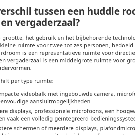
verschil tussen een huddle r
en vergaderzaal?
de grootte, het gebruik en het bijbehorende technol
kleine ruimte voor twee tot zes personen, bedoeld 
ardroom
is een representatieve ruimte voor direct
Een
vergaderzaal
is een middelgrote ruimte voor gr
adervormen.
hilt per type ruimte:
mpacte videobalk met ingebouwde camera, microfo
 eenvoudige aansluitmogelijkheden
ere displays, professionele microfoons, een hoogw
en vaak een volledig geïntegreerd bedieningssyst
tere schermen of meerdere displays, plafondmicr