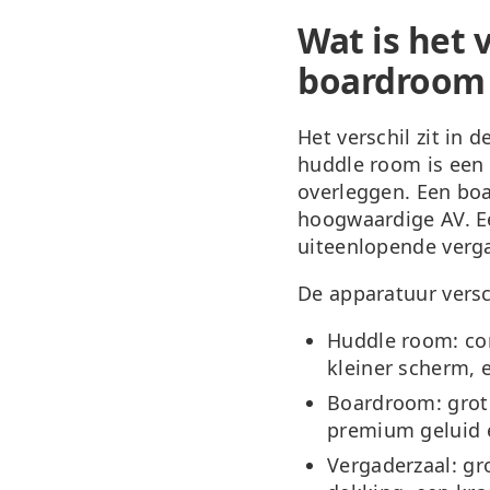
Wat is het 
boardroom 
Het verschil zit in 
huddle room
is een 
overleggen. Een
bo
hoogwaardige AV. 
uiteenlopende verg
De apparatuur versc
Huddle room:
co
kleiner scherm,
Boardroom:
grot
premium geluid 
Vergaderzaal:
gro