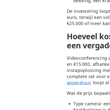
dekking, een kra
De investering loop
euro, terwijl een v
€25.000 of meer kan
Hoeveel ko
een vergad
Videoconferencing 
en €15.000
, afhanke
instapoplossing met
complete set voor e
apparatuur
, loopt a
Wat de prijs bepaalt
Type camera:
een
beeldvolging is 