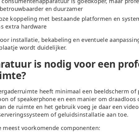
:
consumentenapparatuur is goedkoper, maar profe
n betrouwbaarder en duurzamer
oze koppeling met bestaande platformen en system
s extra hardware
voor installatie, bekabeling en eventuele aanpassi
plaatje wordt duidelijker.
atuur is nodig voor een prof
imte?
vergaderruimte heeft minimaal een
beeldscherm of p
oon of speakerphone en een manier om draadloos c
van de ruimte en het gebruik voeg je daar een vide
serveringssysteem of geluidsinstallatie aan toe.
 de meest voorkomende componenten: