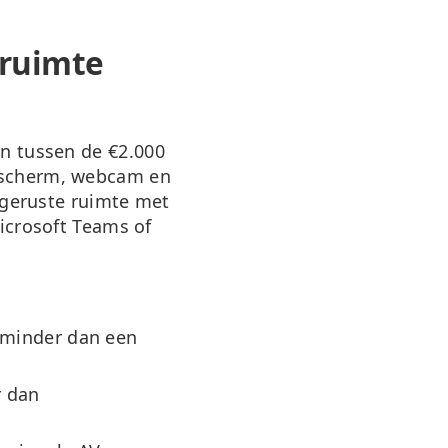
rruimte
en tussen de
€2.000
n scherm, webcam en
itgeruste ruimte met
icrosoft Teams of
 minder dan een
r dan