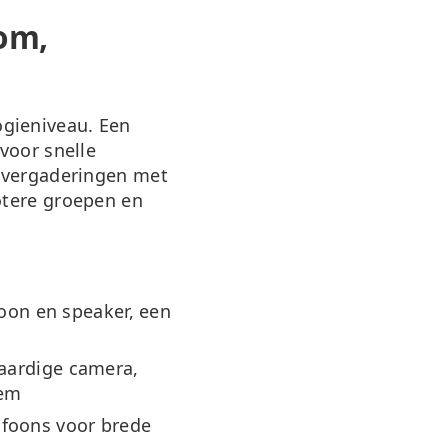
oom,
ogieniveau. Een
voor snelle
ievergaderingen met
otere groepen en
on en speaker, een
aardige camera,
eem
ofoons voor brede