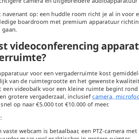
chtigere camera en uitgebreidere audioapparatuur
t navenant op: een huddle room richt je al in voor 
olledige boardroom met premium apparatuur richtin
 gaan.
st videoconferencing apparat
erruimte?
apparatuur voor een vergaderruimte kost gemidde
lijk van de ruimtegrootte en het gewenste kwalitei
 een videobalk voor een kleine ruimte begint rond
en grotere vergaderzaal, inclusief
camera, microfoo
l snel op naar €5.000 tot €10.000 of meer.
:
 vaste webcam is betaalbaar, een PTZ-camera met
duurder maar veel praktischer in grotere ruimtes