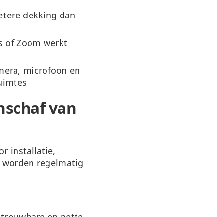
etere dekking dan
s of Zoom werkt
mera, microfoon en
ruimtes
nschaf van
oor
installatie,
n worden regelmatig
betrouwbare en nette