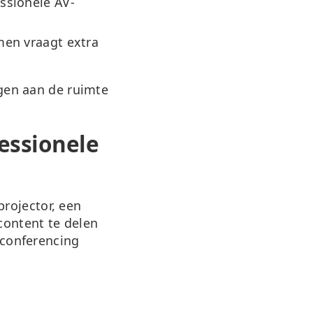
ssionele AV-
en vraagt extra
ngen aan de ruimte
essionele
rojector, een
ontent te delen
oconferencing