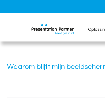
Ga
naar
inhoud
Oplossi
Waarom blijft mijn beeldscher