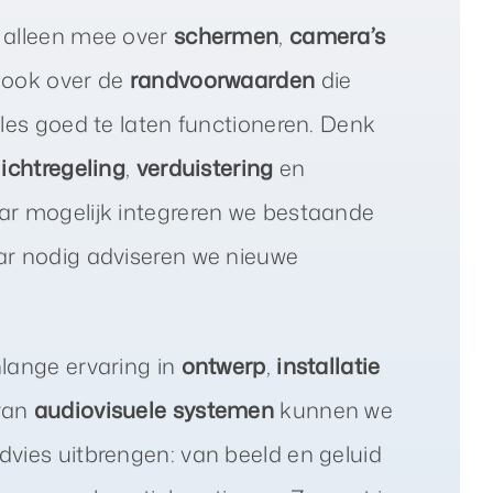
 alleen mee over
schermen
,
camera’s
 ook over de
randvoorwaarden
die
lles goed te laten functioneren. Denk
lichtregeling
,
verduistering
en
ar mogelijk integreren we bestaande
ar nodig adviseren we nieuwe
lange ervaring in
ontwerp
,
installatie
van
audiovisuele systemen
kunnen we
vies uitbrengen: van beeld en geluid