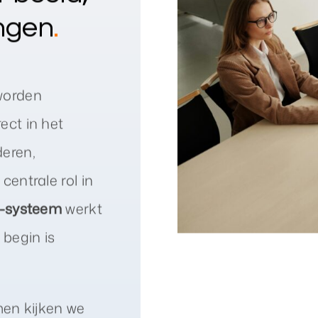
ingen
.
worden
ect in het
eren,
centrale rol in
-systeem
werkt
 begin is
men kijken we