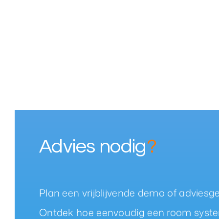
Advies nodig
?
Plan een vrijblijvende demo of adviesg
Ontdek hoe eenvoudig een room system 