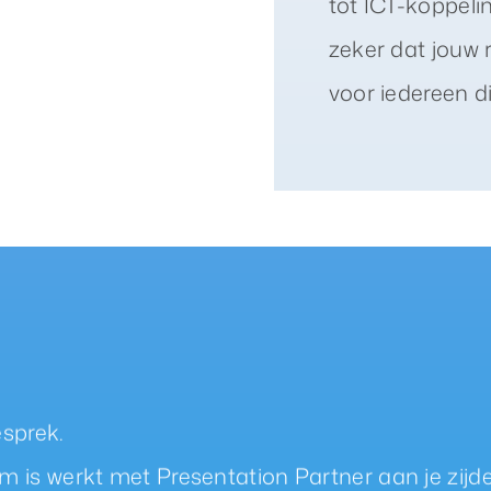
tot ICT-koppeli
zeker dat jouw 
voor iedereen di
esprek.
is werkt met Presentation Partner aan je zijde