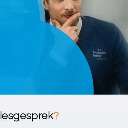
viesgesprek
?